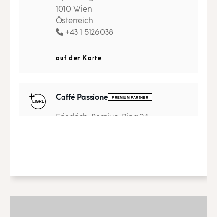
1010 Wien
Österreich
+43 1 5126038
auf der Karte
Caffé Passione
Friedrich-Bergius-Ring 24
97076 Würzburg
Deutschland
auf der Karte
Carasso SA