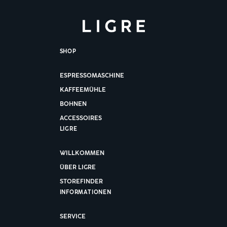
Coffee Espress
Haller Straße 183
74564 Crailsheim
SHOP
Deutschland
+49 7951 2960770
ESPRESSOMASCHINE
KAFFEEMÜHLE
auf der Karte
BOHNEN
ACCESSOIRES
LIGRE
Coyooco
WILLKOMMEN
Coblitzallee 8
ÜBER LIGRE
68163 Mannheim
Deutschland
STOREFINDER
+49 162 3424264
INFORMATIONEN
Terminvereinbarung
SERVICE