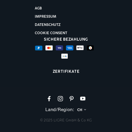
LIGRE
entscheidet, investiert in ein hochwertiges Werkzeug
AGB
für die Espressozubereitung. Die Produkte von
LIGRE
sind
IMPRESSUM
Ausdruck echter Kaffeekompetenz und richten sich an alle,
DATENSCHUTZ
die Kaffee als Handwerk verstehen und genießen.
COOKIE CONSENT
Weitere Informationen, technische Details und aktuelle
SICHERE BEZAHLUNG
Modelle finden Sie unter
ligre.com
. Entdecken Sie die Vielfalt
von
LIGRE
und finden Sie Ihre perfekte
Espressomaschine
oder
Siebträgermaschine
– für kompromisslosen
Kaffeegenuss, jeden Tag.
ZERTIFIKATE
Land/Region:
CH
© 2025 LIGRE GmbH & Co KG