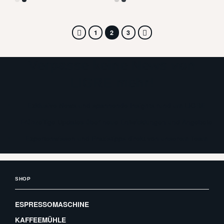
1
2
3
Verpasse keine News von
LIGRE mehr!
Exklusive News und spannende Insights rund um LIGRE
Frühzeitige Updates über neue Entwicklungen und Angebote
Expertenwissen und Praxistipps direkt von unserem Team
SHOP
ESPRESSOMASCHINE
KAFFEEMÜHLE