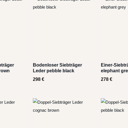
träger
Bodenloser Siebträger
Einer-Siebtr
rown
Leder pebble black
elephant gr
298
€
278
€