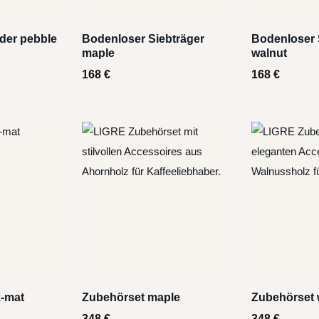
der pebble
Bodenloser Siebträger
Bodenloser 
maple
walnut
168
€
168
€
-mat
Zubehörset maple
Zubehörset 
348
€
348
€