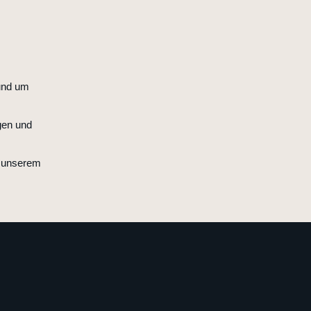
und um
gen und
n unserem