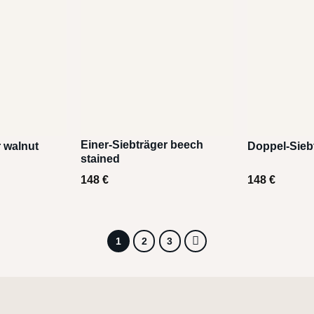
Einer-Siebträger beech
r walnut
Doppel-Sieb
stained
148
€
148
€
1
2
3