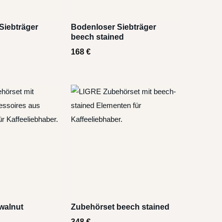
Siebträger
Bodenloser Siebträger
beech stained
168
€
walnut
Zubehörset beech stained
348
€