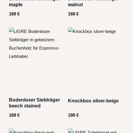
maple
walnut
168
€
168
€
Bodenloser Siebträger
Knockbox silver-beige
beech stained
168
€
188
€