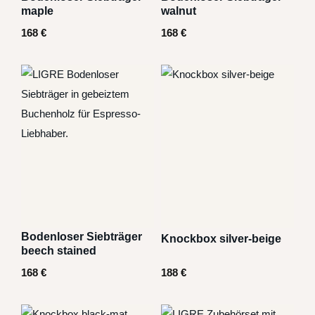
maple
walnut
168
€
168
€
Bodenloser Siebträger
Knockbox silver-beige
beech stained
168
€
188
€