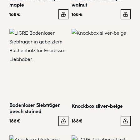
maple
walnut
168
€
168
€
Bodenloser Siebträger
Knockbox silver-beige
beech stained
168
€
188
€